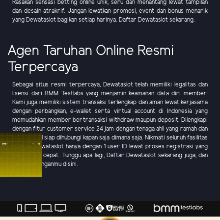
Rasakan sensasi betting online unik, seru dan menantang lewat tampilan
dan desain atrakrif. Jangan lewatkan promosi, event dan bonus menarik
yang Dewataslot bagikan setiap harinya. Daftar Dewataslot sekarang.
Agen Taruhan Online Resmi
Terpercaya
Sebagai situs resmi terpercaya, Dewataslot telah memiliki legalitas dan
lisensi dari BMM Testlabs yang menjamin keamanan data diri member.
Kami juga memiliki sistem transaksi terlengkap dan aman lewat kerjasama
dengan perbangkan, e-wallet serta virtual account di Indonesia yang
memudahkan member bertransaksi withdraw maupun deposit. Dilengkapi
dengan fitur customer service 24 jam dengan tenaga ahli yang ramah dan
profesional siap dihubungi kapan saja dimana saja. Nikmati seluruh fasilitas
lengkap Dewataslot hanya dengan 1 user ID lewat proses registrasi yang
mudah dan cepat. Tunggu apa lagi, Daftar Dewataslot sekarang juga, dan
raih keuntunganmu disini.