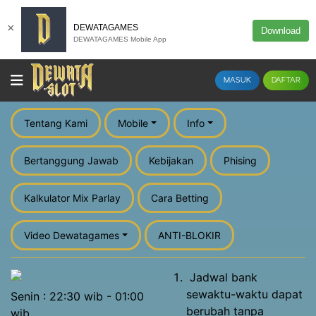
×
DEWATAGAMES
Download
DEWATAGAMES Mobile App
MASUK
DAFTAR
Tentang Kami
Mobile
Info
Bertanggung Jawab
Kebijakan
Phising
Kalkulator Mix Parlay
Cara Betting
Video Dewatagames
ANTI-BLOKIR
Jadwal bank
sewaktu-waktu dapat
Senin : 22:30 wib - 01:00
berubah tanpa
wib