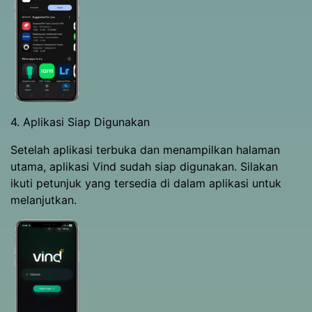
4. Aplikasi Siap Digunakan
Setelah aplikasi terbuka dan menampilkan halaman
utama, aplikasi Vind sudah siap digunakan. Silakan
ikuti petunjuk yang tersedia di dalam aplikasi untuk
melanjutkan.