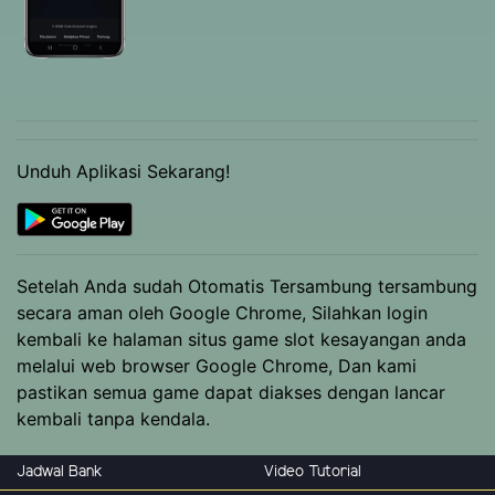
Unduh Aplikasi Sekarang!
Setelah Anda sudah Otomatis Tersambung tersambung
secara aman oleh Google Chrome, Silahkan login
kembali ke halaman situs game slot kesayangan anda
melalui web browser Google Chrome, Dan kami
pastikan semua game dapat diakses dengan lancar
kembali tanpa kendala.
Jadwal Bank
Video Tutorial