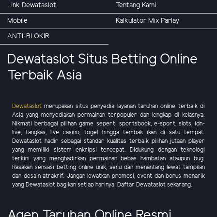
Link Dewataslot
Tentang Kami
Mobile
Kalkulator Mix Parlay
ANTI-BLOKIR
Dewataslot Situs Betting Online
Terbaik Asia
Dewataslot
merupakan situs penyedia layanan taruhan online terbaik di
Asia yang menyediakan permainan terpopuler dan lengkap di kelasnya.
Nikmati berbagai pilihan game seperti sportsbook, e-sport, slots, idn-
live, tangkas, live casino, togel hingga tembak ikan di satu tempat.
Dewataslot hadir sebagai standar kualitas terbaik pilihan jutaan player
yang memiliki sistem enkripsi tercepat. Didukung dengan teknologi
terkini yang menghadirkan permainan bebas hambatan ataupun bug.
Rasakan sensasi betting online unik, seru dan menantang lewat tampilan
dan desain atrakrif. Jangan lewatkan promosi, event dan bonus menarik
yang Dewataslot bagikan setiap harinya. Daftar Dewataslot sekarang.
Agen Taruhan Online Resmi